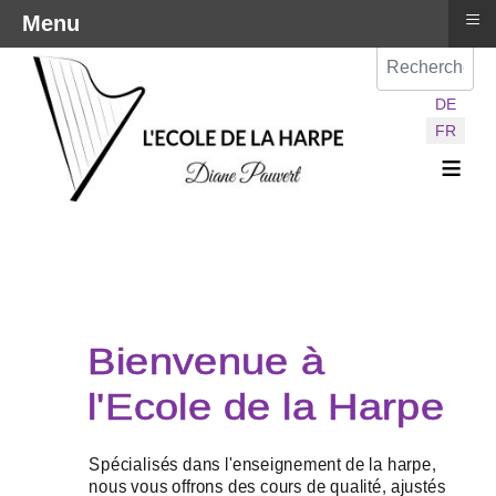
≡
Menu
Val
Sélectionnez vot
DE
FR
≡