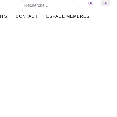
Valider
Sélectionnez votre langue
DE
FR
NTS
CONTACT
ESPACE MEMBRES