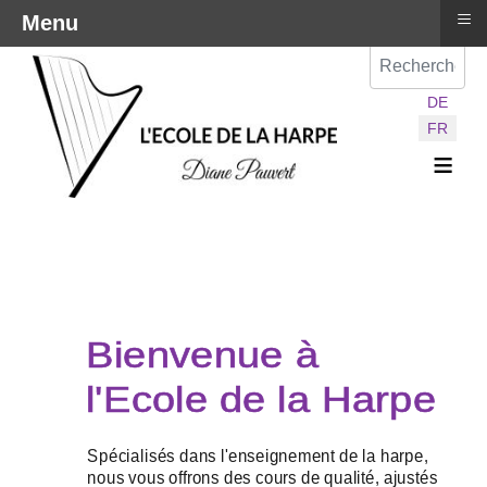
≡
Menu
Val
Sélectionnez vot
DE
FR
≡