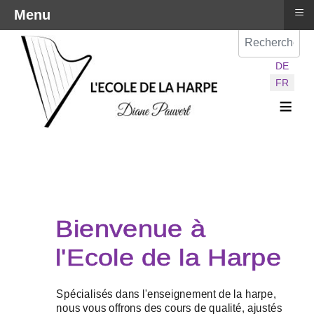
≡
Menu
Val
Sélectionnez vot
DE
FR
≡