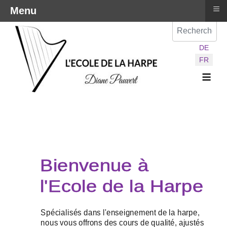
≡
Menu
Val
Sélectionnez vot
DE
FR
≡