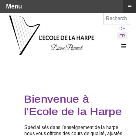
≡
Menu
Val
Sélectionnez vot
DE
FR
≡