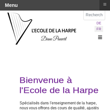
≡
Menu
Val
Sélectionnez vot
DE
FR
≡