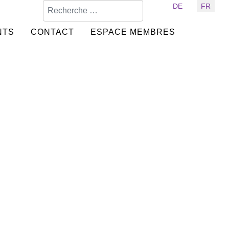
Valider
Sélectionnez votre langue
DE
FR
NTS
CONTACT
ESPACE MEMBRES