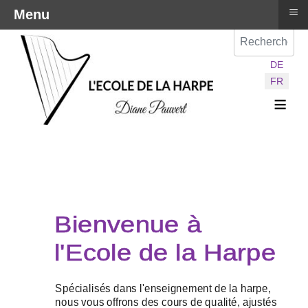
≡
Menu
Val
Sélectionnez vot
DE
FR
≡