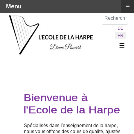
≡
Menu
Val
Sélectionnez vot
DE
FR
≡