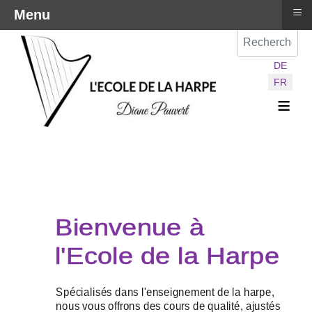
≡
Menu
Val
Sélectionnez vot
DE
FR
≡