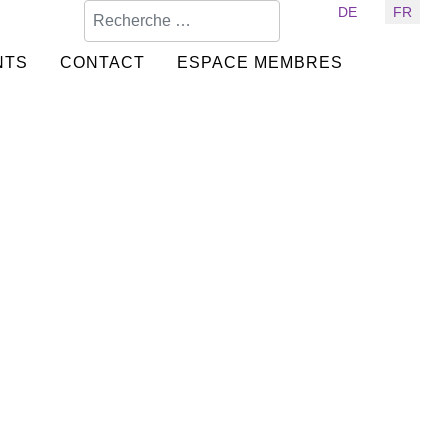
Valider
Sélectionnez votre langue
DE
FR
NTS
CONTACT
ESPACE MEMBRES