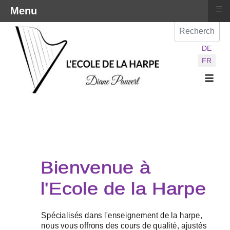
≡
Menu
Val
Sélectionnez vot
DE
FR
≡