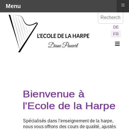
≡
Menu
Val
Sélectionnez vot
DE
FR
≡