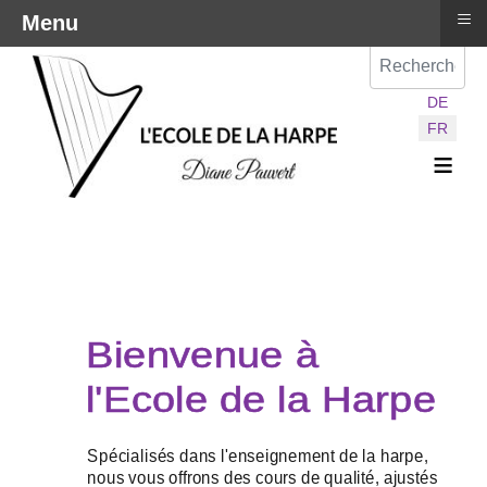
≡
Menu
Val
Sélectionnez vot
DE
FR
≡