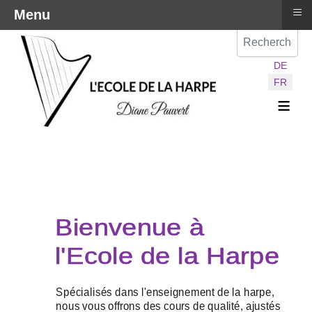
≡
Menu
Val
Sélectionnez vot
DE
FR
≡