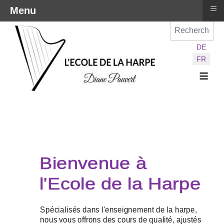
≡
Menu
Val
Sélectionnez vot
DE
FR
≡