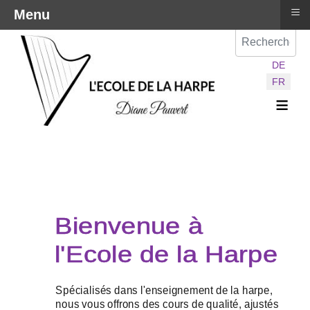
≡
Menu
Val
Sélectionnez vot
DE
FR
≡