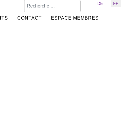
Valider
Sélectionnez votre langue
DE
FR
NTS
CONTACT
ESPACE MEMBRES