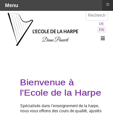
≡
Menu
Val
Sélectionnez vot
DE
FR
≡