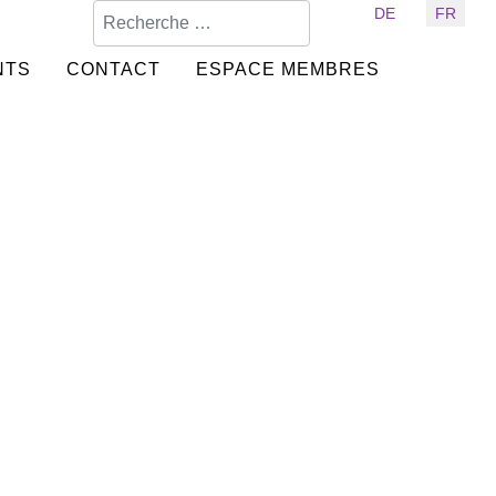
Valider
Sélectionnez votre langue
DE
FR
NTS
CONTACT
ESPACE MEMBRES