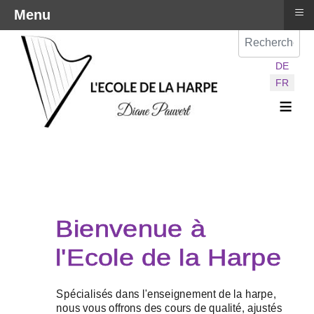
≡
Menu
Val
Sélectionnez vot
DE
FR
≡