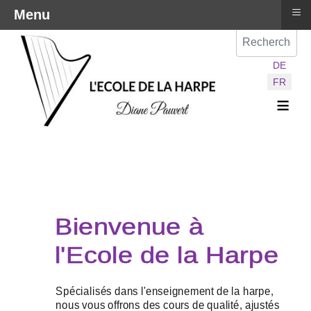
≡
Menu
Val
Sélectionnez vot
DE
FR
≡