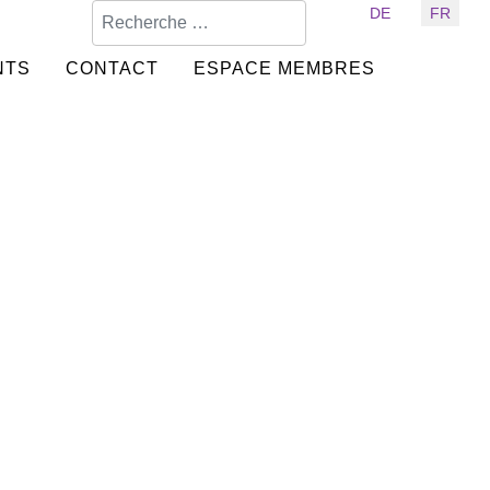
Valider
Sélectionnez votre langue
DE
FR
NTS
CONTACT
ESPACE MEMBRES