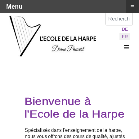
≡
Menu
Val
Sélectionnez vot
DE
FR
≡