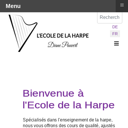
≡
Menu
Val
Sélectionnez vot
DE
FR
≡