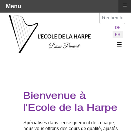
≡
Menu
Val
Sélectionnez vot
DE
FR
≡