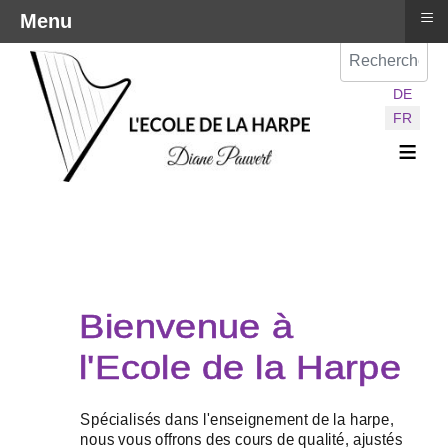
≡
Menu
Val
Sélectionnez vot
DE
FR
≡