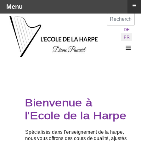
≡
Menu
Val
Sélectionnez vot
DE
FR
≡