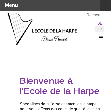
≡
Menu
Val
Sélectionnez vot
DE
FR
≡