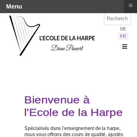
≡
Menu
Val
Sélectionnez vot
DE
FR
≡