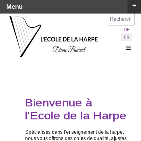
≡
Menu
Val
Sélectionnez vot
DE
FR
≡