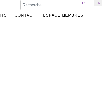
Valider
Sélectionnez votre langue
DE
FR
NTS
CONTACT
ESPACE MEMBRES