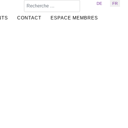
Valider
Sélectionnez votre langue
DE
FR
NTS
CONTACT
ESPACE MEMBRES