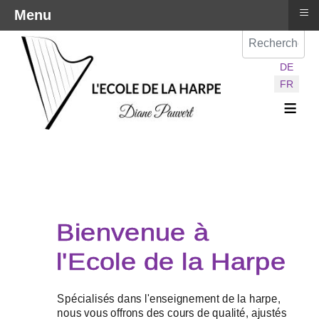
≡
Menu
Val
Sélectionnez vot
DE
FR
≡