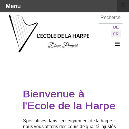
≡
Menu
Val
Sélectionnez vot
DE
FR
≡