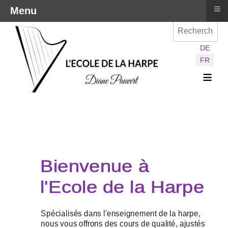
≡
Menu
Val
Sélectionnez vot
DE
FR
≡