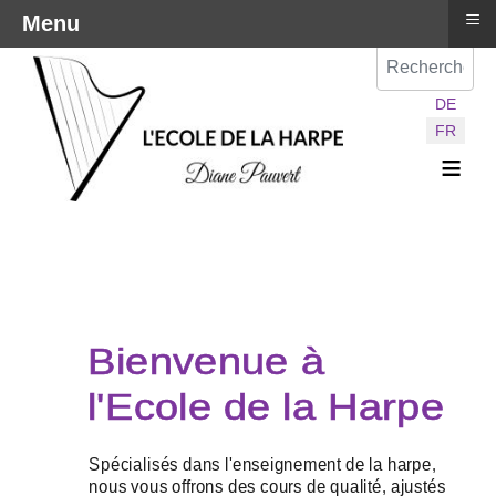
≡
Menu
Val
Sélectionnez vot
DE
FR
≡