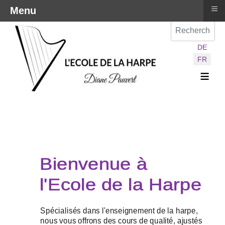
≡
Menu
Val
Sélectionnez vot
DE
FR
≡