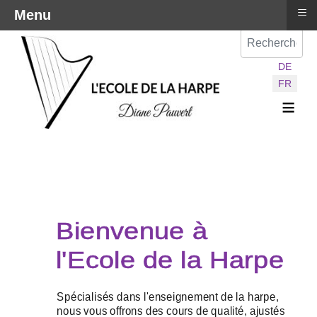
≡
Menu
Val
Sélectionnez vot
DE
FR
≡