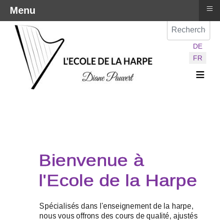
≡
Menu
Val
Sélectionnez vot
DE
FR
≡