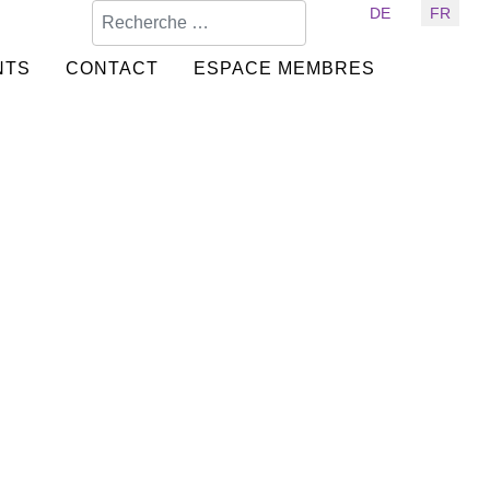
Valider
Sélectionnez votre langue
DE
FR
NTS
CONTACT
ESPACE MEMBRES