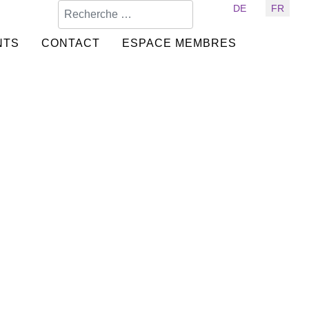
Valider
Sélectionnez votre langue
DE
FR
NTS
CONTACT
ESPACE MEMBRES