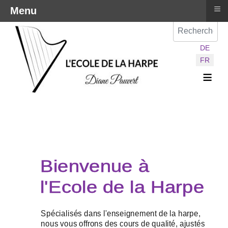
≡
Menu
Val
Sélectionnez vot
DE
FR
≡