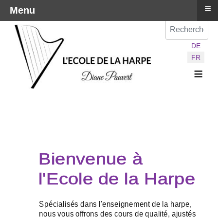
≡
Menu
Val
Sélectionnez vot
DE
FR
≡