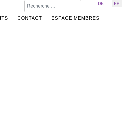
Valider
Sélectionnez votre langue
DE
FR
NTS
CONTACT
ESPACE MEMBRES