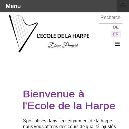
≡
Menu
Val
Sélectionnez vot
DE
FR
≡