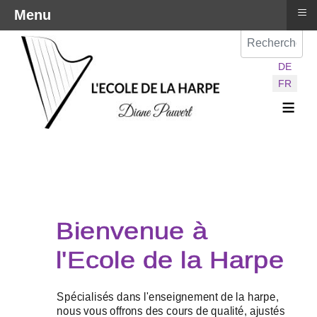
≡
Menu
Val
Sélectionnez vot
DE
FR
≡