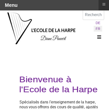
≡
Menu
Val
Sélectionnez vot
DE
FR
≡