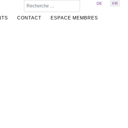
Valider
Sélectionnez votre langue
DE
FR
NTS
CONTACT
ESPACE MEMBRES